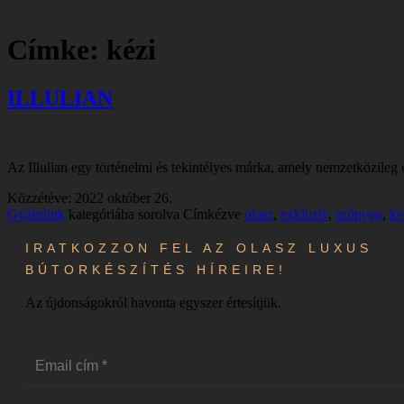
Címke:
kézi
ILLULIAN
Az Illulian egy történelmi és tekintélyes márka, amely nemzetközileg e
Közzétéve:
2022 október 26.
Gyártóink
kategóriába sorolva
Címkézve
olasz
,
exkluzív
,
szőnyeg
,
ké
IRATKOZZON FEL AZ OLASZ LUXUS
BÚTORKÉSZÍTÉS HÍREIRE!
Az újdonságokról havonta egyszer értesítjük.