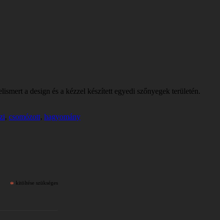
lismert a design és a kézzel készített egyedi szőnyegek területén.
zi
,
csomózott
,
hagyomány
*
kitöltése szükséges